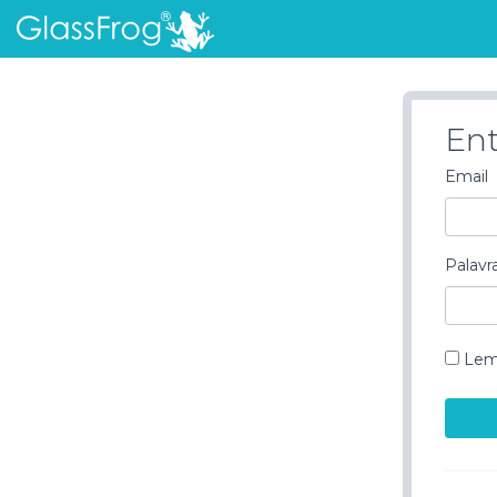
Ent
Email
Palavr
Lem